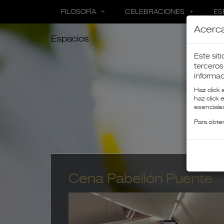
FILOSOFÍA
CELEBRACIONES
ES
Acerca
Espacios
Este sit
terceros
informac
Haz click 
haz click
esenciales
Para obte
Cena Pabellón Puente