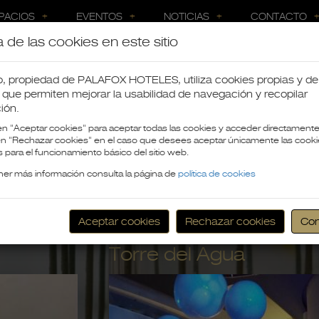
PACIOS
EVENTOS
NOTICIAS
CONTACTO
 de las cookies en este sitio
io, propiedad de PALAFOX HOTELES, utiliza cookies propias y de
 que permiten mejorar la usabilidad de navegación y recopilar
ión.
en "Aceptar cookies" para aceptar todas las cookies y acceder directamente a
 en "Rechazar cookies" en el caso que desees aceptar únicamente las cook
 para el funcionamiento básico del sitio web.
ner más información consulta la página de
política de cookies
Aceptar cookies
Rechazar cookies
Con
Torre del Agua