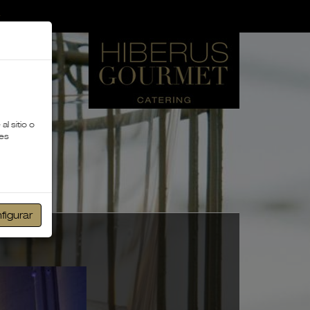
l sitio o
ies
figurar